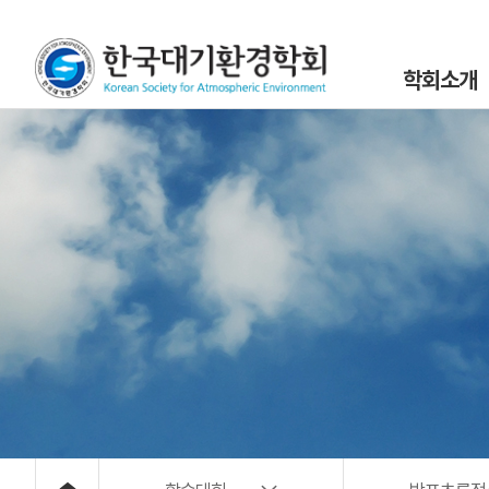
학회소개
인사말
설립목적 및 연
조직도
학회정관 및 규
학회구성원
위원회 및 분과회 
대기환경 40년
대기위해물질 사
오시는 길