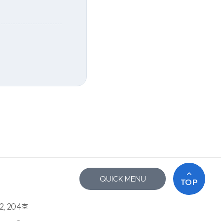
QUICK MENU
TOP
2, 204호