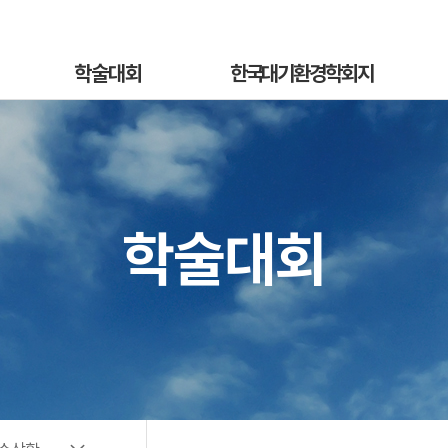
학술대회
한국대기환경학회지
학술대회안내
국문지 영문홈페이지
혁
발표초록안내
논문투고안내
On
발표초록접수
논문투고규정
학술대회
정
발표초록접수상황
논문심사규정
sub
선등록신청
논문투고
소개
선등록신청현황
심사료/게재료납부
사
일반등록신청
목록 및 검색
전
일반등록신청현황
특별세션신청
특별세션신청현황