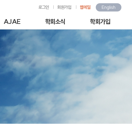
로그인
회원가입
웹메일
English
AJAE
학회소식
학회가입
Author Guide
학회소식
회원가입안내
-line Submission
환경관련행사소식
회원가입
View Articles
갤러리
아이디/비밀번호찾기
scription charges /
구인/구직
회비납부
author APC
KOSAE 웹진
개인정보처리방침
역대수상자
이용약관
언론속의 학회
회원동정