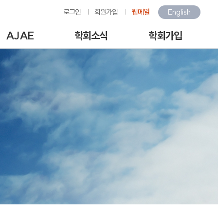
로그인
회원가입
웹메일
English
AJAE
학회소식
학회가입
Author Guide
학회소식
회원가입안내
-line Submission
환경관련행사소식
회원가입
View Articles
갤러리
아이디/비밀번호찾기
scription charges /
구인/구직
회비납부
author APC
KOSAE 웹진
개인정보처리방침
역대수상자
이용약관
언론속의 학회
회원동정