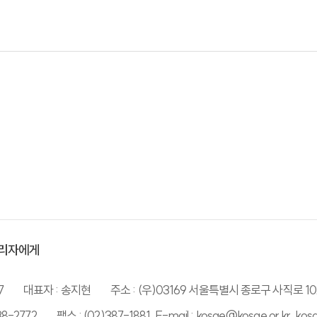
리자에게
7
대표자 : 송지현
주소 : (우)03169 서울특별시 종로구 사직로 10
38-2772
팩스 : (02)387-1881, E-mail : kosae@kosae.or.kr, ko