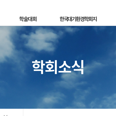
학술대회
한국대기환경학회지
학술대회안내
국문지 영문홈페이지
혁
발표초록안내
논문투고안내
On
발표초록접수
논문투고규정
학회소식
정
발표초록접수상황
논문심사규정
sub
선등록신청
논문투고
소개
선등록신청현황
심사료/게재료납부
사
일반등록신청
목록 및 검색
전
일반등록신청현황
특별세션신청
특별세션신청현황