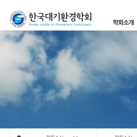
학회소개
인사말
설립목적 및 연
조직도
학회정관 및 규
학회구성원
위원회 및 분과회 
대기환경 40년
대기위해물질 사
오시는 길