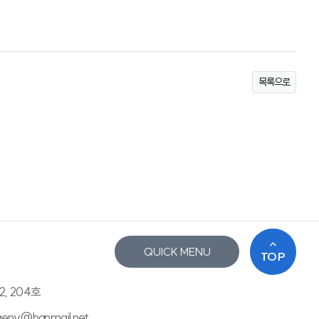
목록으로
QUICK MENU
TOP
2, 204호
saenv@hanmail.net