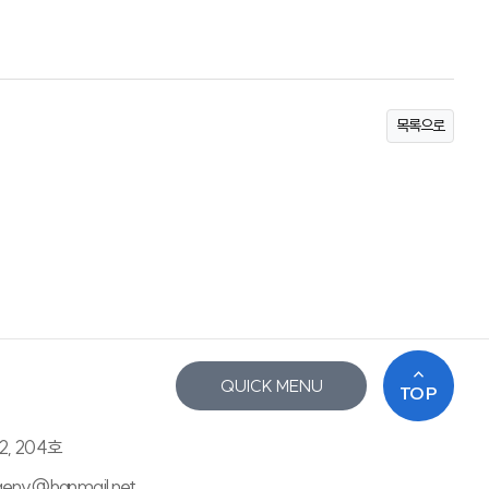
목록으로
QUICK MENU
TOP
2, 204호
saenv@hanmail.net