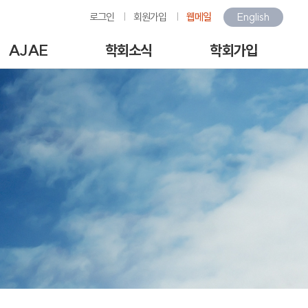
로그인
회원가입
웹메일
English
AJAE
학회소식
학회가입
Author Guide
학회소식
회원가입안내
-line Submission
환경관련행사소식
회원가입
View Articles
갤러리
아이디/비밀번호찾기
scription charges /
구인/구직
회비납부
author APC
KOSAE 웹진
개인정보처리방침
역대수상자
이용약관
언론속의 학회
회원동정