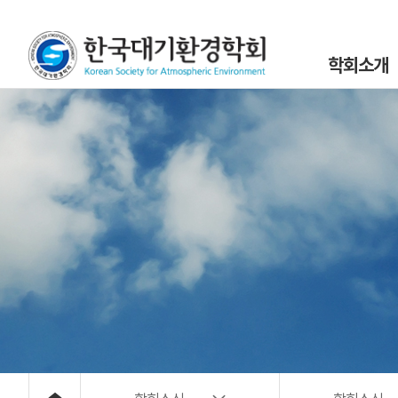
학회소개
인사말
설립목적 및 연
조직도
학회정관 및 규
학회구성원
위원회 및 분과회 
대기환경 40년
대기위해물질 사
오시는 길