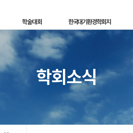
학술대회
한국대기환경학회지
학술대회안내
국문지 영문홈페이지
혁
발표초록안내
논문투고안내
On
발표초록접수
논문투고규정
학회소식
정
발표초록접수상황
논문심사규정
sub
선등록신청
논문투고
소개
선등록신청현황
심사료/게재료납부
사
일반등록신청
목록 및 검색
전
일반등록신청현황
특별세션신청
특별세션신청현황