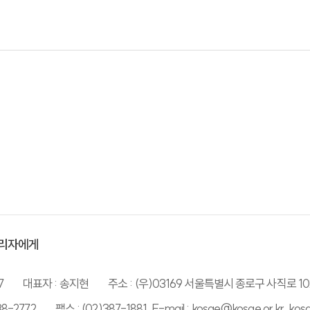
리자에게
7
대표자 : 송지현
주소 : (우)03169 서울특별시 종로구 사직로 10
38-2772
팩스 : (02)387-1881, E-mail : kosae@kosae.or.kr, ko