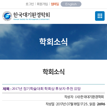
로그인
회원가입
웹메일
English
학회소식
학회소식
2017년 정기학술대회 학회상 후보자 추천 요망
제목 :
작성자 :
(사)한국대기환경학회
작성일 : 2017년 07월 18일 17:25 , 읽음 :
2696