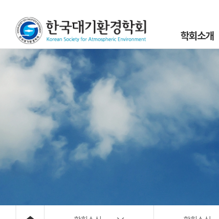
학회소개
인사말
설립목적 및 연
조직도
학회정관 및 규
학회구성원
위원회 및 분과회 
대기환경 40년
대기위해물질 사
오시는 길