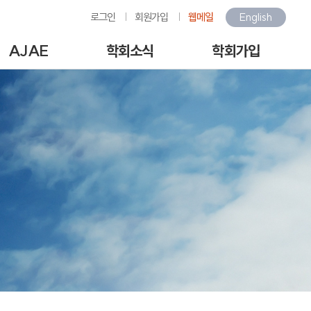
로그인
회원가입
웹메일
English
AJAE
학회소식
학회가입
Author Guide
학회소식
회원가입안내
-line Submission
환경관련행사소식
회원가입
View Articles
갤러리
아이디/비밀번호찾기
scription charges /
구인/구직
회비납부
author APC
KOSAE 웹진
개인정보처리방침
역대수상자
이용약관
언론속의 학회
회원동정