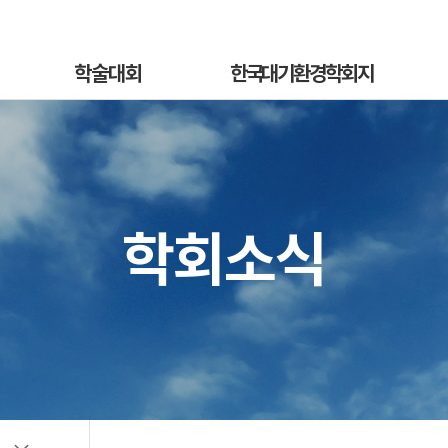
학술대회
한국대기환경학회지
학술대회안내
국문지 영문홈페이지
혁
발표초록안내
논문투고안내
On
발표초록접수
논문투고규정
학회소식
정
발표초록접수상황
논문심사규정
sub
선등록신청
논문투고
소개
선등록신청현황
심사료/게재료납부
사
일반등록신청
목록 및 검색
전
일반등록신청현황
특별세션신청
특별세션신청현황