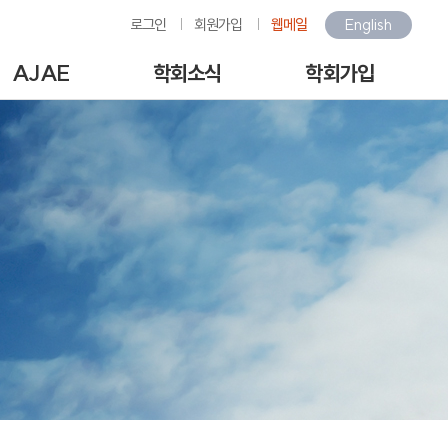
로그인
회원가입
웹메일
English
AJAE
학회소식
학회가입
Author Guide
학회소식
회원가입안내
-line Submission
환경관련행사소식
회원가입
View Articles
갤러리
아이디/비밀번호찾기
scription charges /
구인/구직
회비납부
author APC
KOSAE 웹진
개인정보처리방침
역대수상자
이용약관
언론속의 학회
회원동정