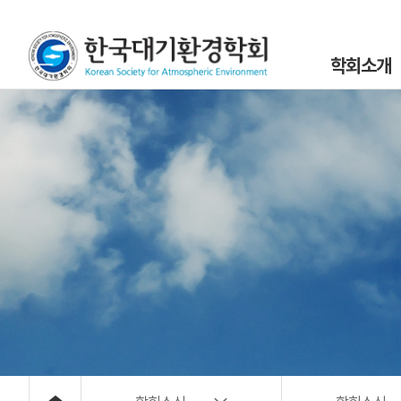
학회소개
인사말
설립목적 및 연
조직도
학회정관 및 규
학회구성원
위원회 및 분과회 
대기환경 40년
대기위해물질 사
오시는 길