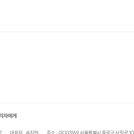
리자에게
7
대표자 : 송지현
주소 : (우)03169 서울특별시 종로구 사직로 10