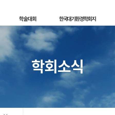
학술대회
한국대기환경학회지
학술대회안내
국문지 영문홈페이지
혁
발표초록안내
논문투고안내
On
발표초록접수
논문투고규정
학회소식
정
발표초록접수상황
논문심사규정
sub
선등록신청
논문투고
소개
선등록신청현황
심사료/게재료납부
사
일반등록신청
목록 및 검색
전
일반등록신청현황
특별세션신청
특별세션신청현황