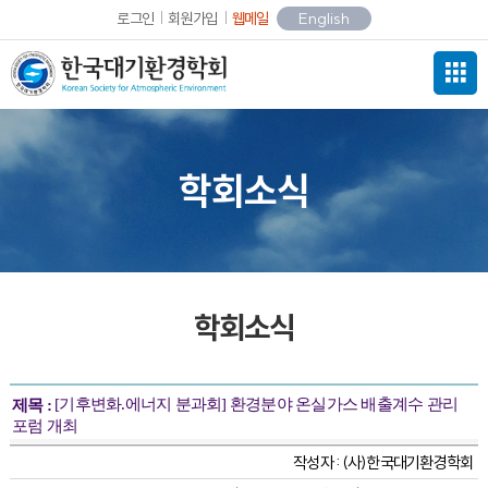
로그인
회원가입
웹메일
English
학회소식
학회소식
[기후변화.에너지 분과회] 환경분야 온실가스 배출계수 관리
제목 :
포럼 개최
작성자 :
(사)한국대기환경학회