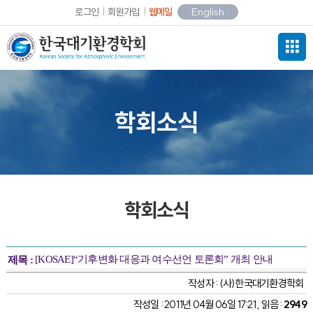
로그인
회원가입
웹메일
English
학회소식
학회소식
[KOSAE]“기후변화 대응과 여수선언 토론회” 개최 안내
제목 :
작성자 :
(사)한국대기환경학회
작성일 : 2011년 04월 06일 17:21 , 읽음 :
2949