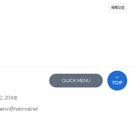
목록으로
QUICK MENU
TOP
2, 204호
saenv@hanmail.net