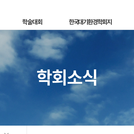
학술대회
한국대기환경학회지
학술대회안내
국문지 영문홈페이지
혁
발표초록안내
논문투고안내
On
발표초록접수
논문투고규정
학회소식
정
발표초록접수상황
논문심사규정
sub
선등록신청
논문투고
소개
선등록신청현황
심사료/게재료납부
사
일반등록신청
목록 및 검색
전
일반등록신청현황
특별세션신청
특별세션신청현황