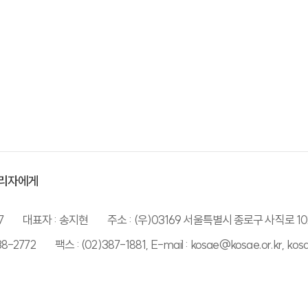
리자에게
7
대표자 : 송지현
주소 : (우)03169 서울특별시 종로구 사직로 10
38-2772
팩스 : (02)387-1881, E-mail : kosae@kosae.or.kr, ko