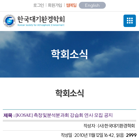
로그인
회원가입
웹메일
English
학회소식
학회소식
[KOSAE] 측정및분석분과회 강습회 연사 모집 공지
제목 :
작성자 :
(사)한국대기환경학회
작성일 : 2010년 11월 12일 16:42 , 읽음 :
2999