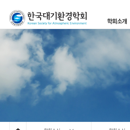
학회소개
인사말
설립목적 및 연
조직도
학회정관 및 규
학회구성원
위원회 및 분과회 
대기환경 40년
대기위해물질 사
오시는 길