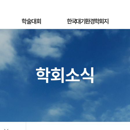
학술대회
한국대기환경학회지
학술대회안내
국문지 영문홈페이지
혁
발표초록안내
논문투고안내
On
발표초록접수
논문투고규정
학회소식
정
발표초록접수상황
논문심사규정
sub
선등록신청
논문투고
소개
선등록신청현황
심사료/게재료납부
사
일반등록신청
목록 및 검색
전
일반등록신청현황
특별세션신청
특별세션신청현황