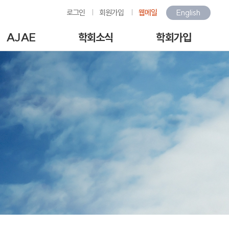
로그인
회원가입
웹메일
English
AJAE
학회소식
학회가입
Author Guide
학회소식
회원가입안내
-line Submission
환경관련행사소식
회원가입
View Articles
갤러리
아이디/비밀번호찾기
scription charges /
구인/구직
회비납부
author APC
KOSAE 웹진
개인정보처리방침
역대수상자
이용약관
언론속의 학회
회원동정