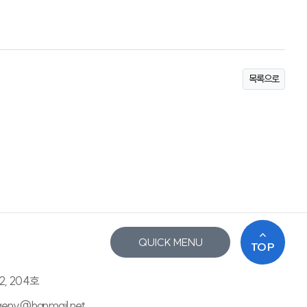
목록으로
QUICK MENU
TOP
2, 204호
saenv@hanmail.net