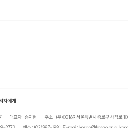
리자에게
7
대표자 : 송지현
주소 : (우)03169 서울특별시 종로구 사직로 10
38-2772
팩스 : (02)387-1881, E-mail : kosae@kosae.or.kr, ko