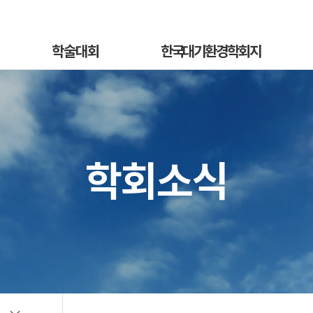
학술대회
한국대기환경학회지
학술대회안내
국문지 영문홈페이지
혁
발표초록안내
논문투고안내
On
발표초록접수
논문투고규정
학회소식
정
발표초록접수상황
논문심사규정
sub
선등록신청
논문투고
소개
선등록신청현황
심사료/게재료납부
사
일반등록신청
목록 및 검색
전
일반등록신청현황
특별세션신청
특별세션신청현황