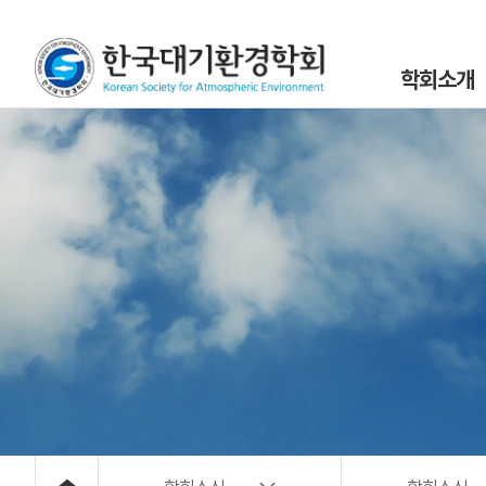
학회소개
인사말
설립목적 및 연
조직도
학회정관 및 규
학회구성원
위원회 및 분과회 
대기환경 40년
대기위해물질 사
오시는 길