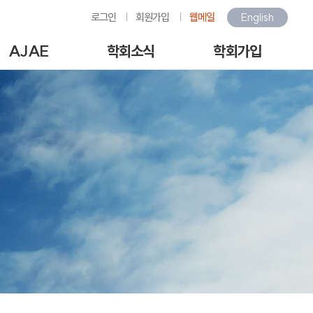
로그인
회원가입
웹메일
English
AJAE
학회소식
학회가입
Author Guide
학회소식
회원가입안내
-line Submission
환경관련행사소식
회원가입
View Articles
갤러리
아이디/비밀번호찾기
scription charges /
구인/구직
회비납부
author APC
KOSAE 웹진
개인정보처리방침
역대수상자
이용약관
언론속의 학회
회원동정