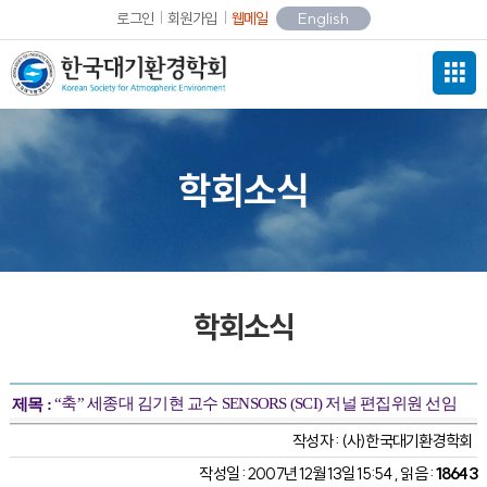
로그인
회원가입
웹메일
English
학회소식
학회소식
“축” 세종대 김기현 교수 SENSORS (SCI) 저널 편집위원 선임
제목 :
작성자 :
(사)한국대기환경학회
작성일 : 2007년 12월 13일 15:54 , 읽음 :
18643