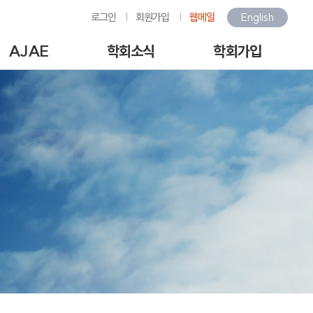
로그인
회원가입
웹메일
English
AJAE
학회소식
학회가입
Author Guide
학회소식
회원가입안내
-line Submission
환경관련행사소식
회원가입
View Articles
갤러리
아이디/비밀번호찾기
scription charges /
구인/구직
회비납부
author APC
KOSAE 웹진
개인정보처리방침
역대수상자
이용약관
언론속의 학회
회원동정