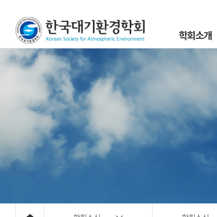
학회소개
인사말
설립목적 및 연
조직도
학회정관 및 규
학회구성원
위원회 및 분과회 
대기환경 40년
대기위해물질 사
오시는 길