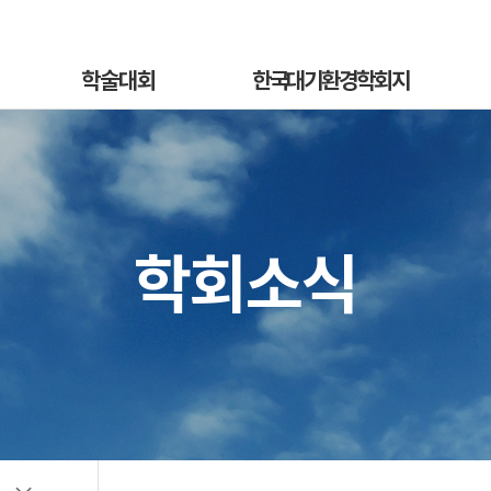
학술대회
한국대기환경학회지
학술대회안내
국문지 영문홈페이지
혁
발표초록안내
논문투고안내
On
발표초록접수
논문투고규정
학회소식
정
발표초록접수상황
논문심사규정
sub
선등록신청
논문투고
소개
선등록신청현황
심사료/게재료납부
사
일반등록신청
목록 및 검색
전
일반등록신청현황
특별세션신청
특별세션신청현황