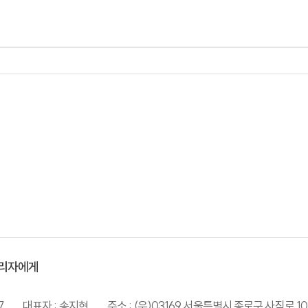
리자에게
7
대표자 : 송지현
주소 : (우)03169 서울특별시 종로구 사직로 10