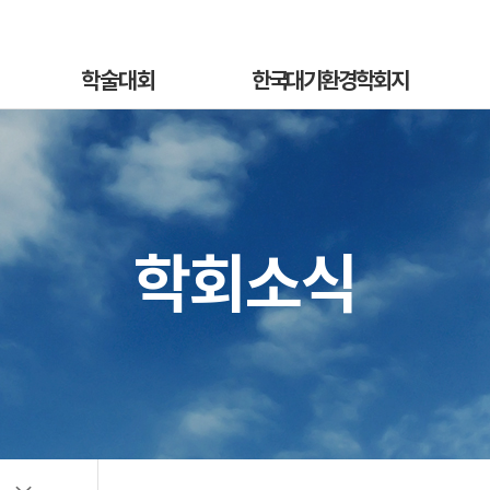
학술대회
한국대기환경학회지
학술대회안내
국문지 영문홈페이지
혁
발표초록안내
논문투고안내
On
발표초록접수
논문투고규정
학회소식
정
발표초록접수상황
논문심사규정
sub
선등록신청
논문투고
소개
선등록신청현황
심사료/게재료납부
사
일반등록신청
목록 및 검색
전
일반등록신청현황
특별세션신청
특별세션신청현황