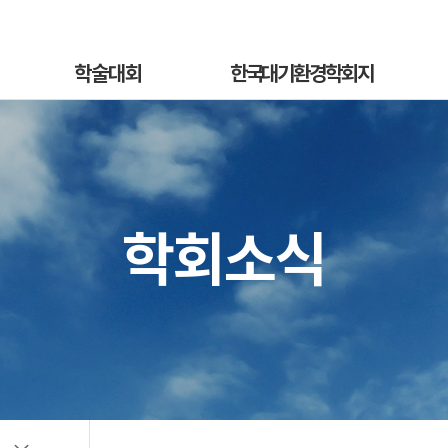
학술대회
한국대기환경학회지
학술대회안내
국문지 영문홈페이지
혁
발표초록안내
논문투고안내
On
발표초록접수
논문투고규정
학회소식
정
발표초록접수상황
논문심사규정
sub
선등록신청
논문투고
소개
선등록신청현황
심사료/게재료납부
사
일반등록신청
목록 및 검색
전
일반등록신청현황
특별세션신청
특별세션신청현황