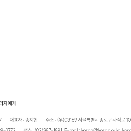
리자에게
7
대표자 : 송지현
주소 : (우)03169 서울특별시 종로구 사직로 10
38-2772
팩스 : (02)387-1881, E-mail : kosae@kosae.or.kr, ko