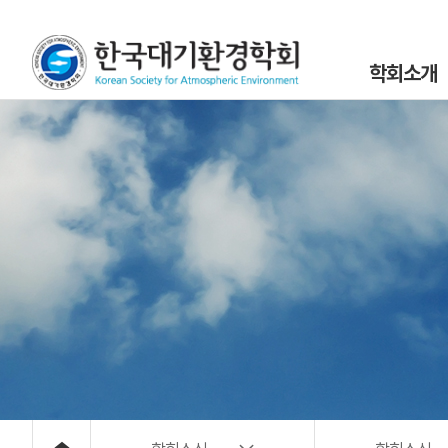
학회소개
인사말
설립목적 및 연
조직도
학회정관 및 규
학회구성원
위원회 및 분과회 
대기환경 40년
대기위해물질 사
오시는 길