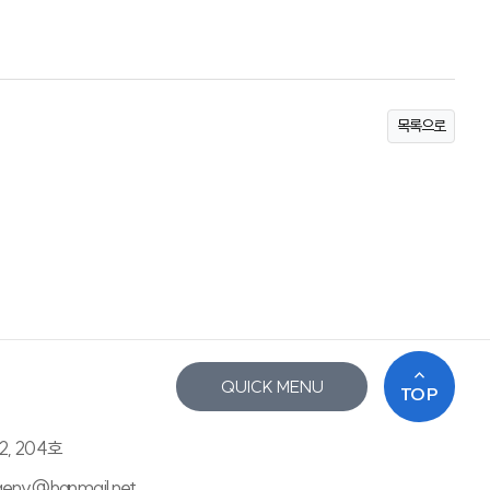
목록으로
QUICK MENU
TOP
2, 204호
saenv@hanmail.net