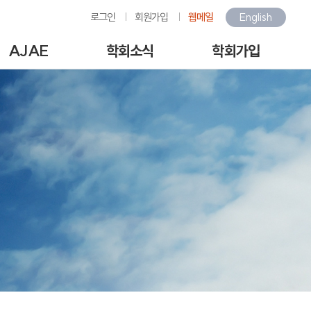
로그인
회원가입
웹메일
English
AJAE
학회소식
학회가입
Author Guide
학회소식
회원가입안내
-line Submission
환경관련행사소식
회원가입
View Articles
갤러리
아이디/비밀번호찾기
scription charges /
구인/구직
회비납부
author APC
KOSAE 웹진
개인정보처리방침
역대수상자
이용약관
언론속의 학회
회원동정