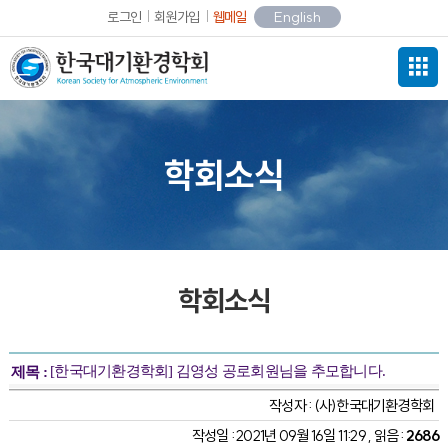
로그인
회원가입
웹메일
English
학회소식
학회소식
[한국대기환경학회] 김영성 공로회원님을 추모합니다.
제목 :
작성자 :
(사)한국대기환경학회
작성일 : 2021년 09월 16일 11:29 , 읽음 :
2686