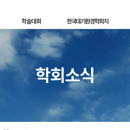
학술대회
한국대기환경학회지
학술대회안내
국문지 영문홈페이지
혁
발표초록안내
논문투고안내
On
발표초록접수
논문투고규정
학회소식
정
발표초록접수상황
논문심사규정
sub
선등록신청
논문투고
소개
선등록신청현황
심사료/게재료납부
사
일반등록신청
목록 및 검색
전
일반등록신청현황
특별세션신청
특별세션신청현황