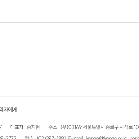
리자에게
7
대표자 : 송지현
주소 : (우)03169 서울특별시 종로구 사직로 10
38-2772
팩스 : (02)387-1881, E-mail : kosae@kosae.or.kr, ko