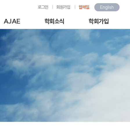
로그인
회원가입
웹메일
English
AJAE
학회소식
학회가입
Author Guide
학회소식
회원가입안내
-line Submission
환경관련행사소식
회원가입
View Articles
갤러리
아이디/비밀번호찾기
scription charges /
구인/구직
회비납부
author APC
KOSAE 웹진
개인정보처리방침
역대수상자
이용약관
언론속의 학회
회원동정