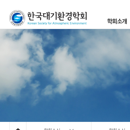
학회소개
인사말
설립목적 및 연
조직도
학회정관 및 규
학회구성원
위원회 및 분과회 
대기환경 40년
대기위해물질 사
오시는 길