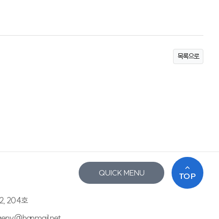
목록으로
QUICK MENU
TOP
2, 204호
saenv@hanmail.net