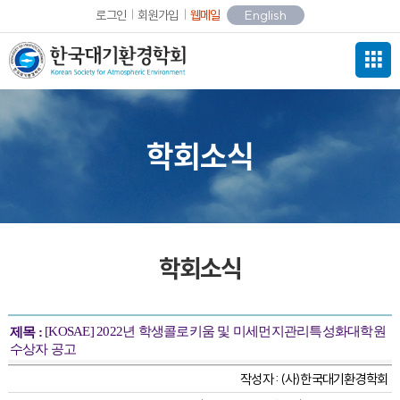
로그인
회원가입
웹메일
English
학회소식
학회소식
[KOSAE] 2022년 학생콜로키움 및 미세먼지관리특성화대학원
제목 :
수상자 공고
작성자 :
(사)한국대기환경학회