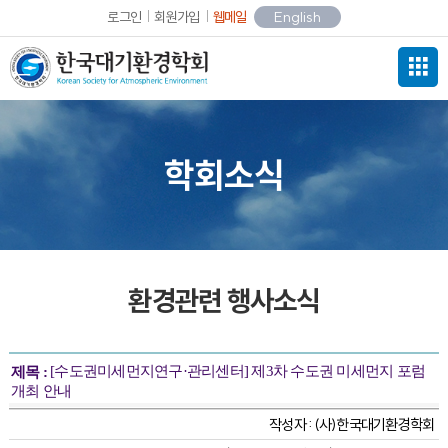
로그인
회원가입
웹메일
English
학회소식
환경관련 행사소식
[수도권미세먼지연구·관리센터] 제3차 수도권 미세먼지 포럼
제목 :
개최 안내
작성자 :
(사)한국대기환경학회