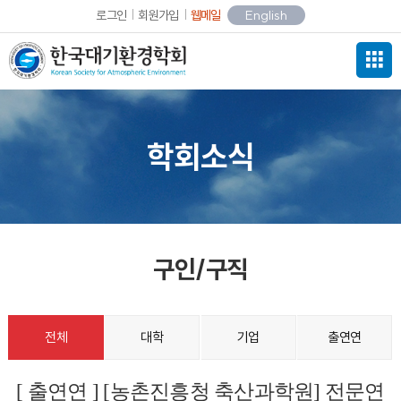
로그인
회원가입
웹메일
English
학회소식
구인/구직
전체
대학
기업
출연연
[ 출연연 ] [농촌진흥청 축산과학원] 전문연