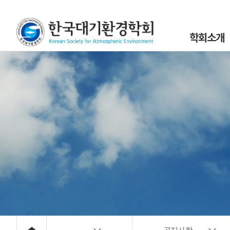
학회소개
인사말
설립목적 및 연
조직도
학회정관 및 규
학회구성원
위원회 및 분과회 
대기환경 40년
대기위해물질 사
오시는 길