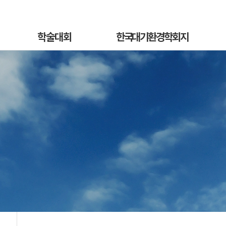
학술대회
한국대기환경학회지
학술대회안내
국문지 영문홈페이지
혁
발표초록안내
논문투고안내
On
발표초록접수
논문투고규정
정
발표초록접수상황
논문심사규정
sub
선등록신청
논문투고
소개
선등록신청현황
심사료/게재료납부
사
일반등록신청
목록 및 검색
전
일반등록신청현황
특별세션신청
특별세션신청현황