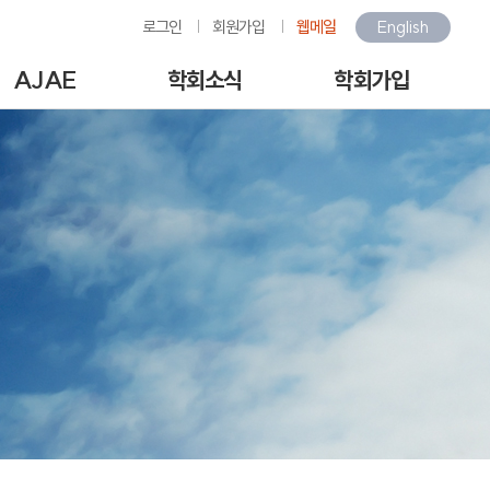
로그인
회원가입
웹메일
English
AJAE
학회소식
학회가입
Author Guide
학회소식
회원가입안내
-line Submission
환경관련행사소식
회원가입
View Articles
갤러리
아이디/비밀번호찾기
scription charges /
구인/구직
회비납부
author APC
KOSAE 웹진
개인정보처리방침
역대수상자
이용약관
언론속의 학회
회원동정