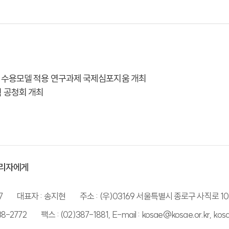
 및 수용모델 적용 연구과제 국제심포지움 개최
획 공청회 개최
리자에게
7
대표자 : 송지현
주소 : (우)03169 서울특별시 종로구 사직로 10
38-2772
팩스 : (02)387-1881, E-mail : kosae@kosae.or.kr, ko