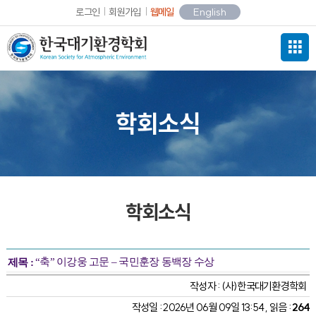
로그인
회원가입
웹메일
English
학회소식
학회소식
“축” 이강웅 고문 – 국민훈장 동백장 수상
제목 :
작성자 :
(사)한국대기환경학회
작성일 : 2026년 06월 09일 13:54 , 읽음 :
264