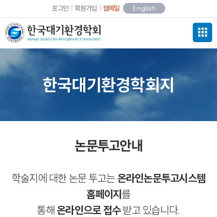
로그인
회원가입
웹메일
English
한국대기환경학회지
논문투고안내
학술지에 대한 논문 투고는
온라인논문투고시스템
홈페이지
를
통해
온라인으로 접수
받고 있습니다.