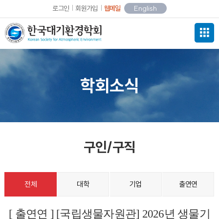
로그인
회원가입
웹메일
English
학회소식
구인/구직
전체
대학
기업
출연연
[ 출연연 ] [국립생물자원관] 2026년 생물기