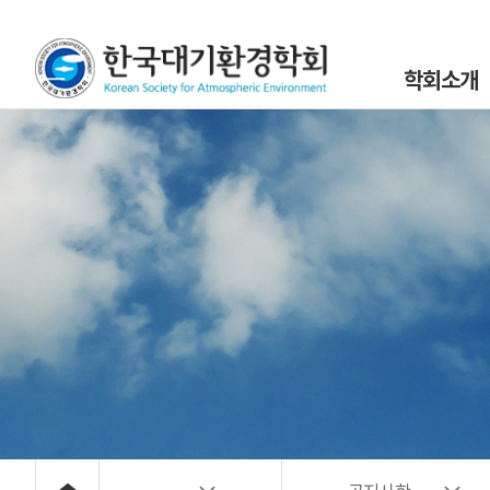
학회소개
인사말
설립목적 및 연
조직도
학회정관 및 규
학회구성원
위원회 및 분과회 
대기환경 40년
대기위해물질 사
오시는 길