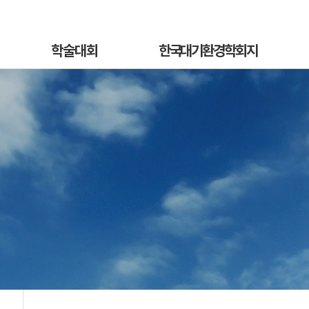
학술대회
한국대기환경학회지
학술대회안내
국문지 영문홈페이지
혁
발표초록안내
논문투고안내
On
발표초록접수
논문투고규정
정
발표초록접수상황
논문심사규정
sub
선등록신청
논문투고
소개
선등록신청현황
심사료/게재료납부
사
일반등록신청
목록 및 검색
전
일반등록신청현황
특별세션신청
특별세션신청현황