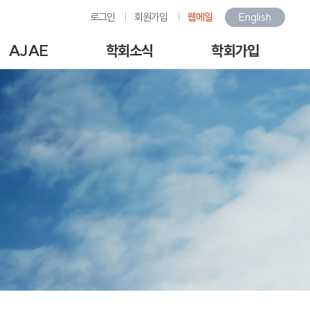
로그인
회원가입
웹메일
English
AJAE
학회소식
학회가입
Author Guide
학회소식
회원가입안내
-line Submission
환경관련행사소식
회원가입
View Articles
갤러리
아이디/비밀번호찾기
scription charges /
구인/구직
회비납부
author APC
KOSAE 웹진
개인정보처리방침
역대수상자
이용약관
언론속의 학회
회원동정