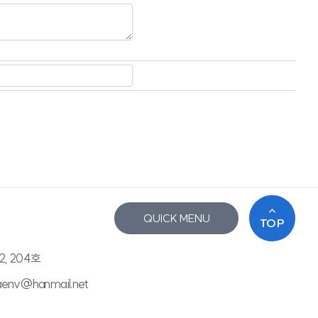
QUICK MENU
TOP
2, 204호
saenv@hanmail.net