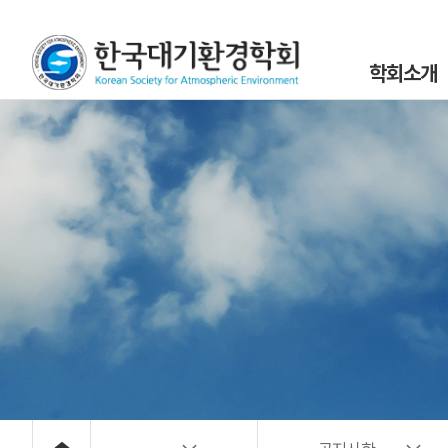
학회소개
인사말
설립목적 및 연
조직도
학회정관 및 규
학회구성원
위원회 및 분과회 
대기환경 40년
대기위해물질 사
오시는 길