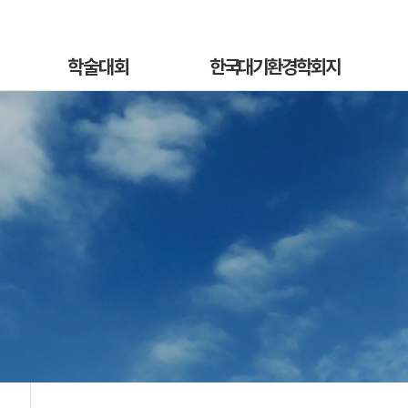
학술대회
한국대기환경학회지
학술대회안내
국문지 영문홈페이지
혁
발표초록안내
논문투고안내
On
발표초록접수
논문투고규정
정
발표초록접수상황
논문심사규정
sub
선등록신청
논문투고
소개
선등록신청현황
심사료/게재료납부
사
일반등록신청
목록 및 검색
전
일반등록신청현황
특별세션신청
특별세션신청현황