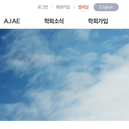
로그인
회원가입
웹메일
English
AJAE
학회소식
학회가입
Author Guide
학회소식
회원가입안내
-line Submission
환경관련행사소식
회원가입
View Articles
갤러리
아이디/비밀번호찾기
scription charges /
구인/구직
회비납부
author APC
KOSAE 웹진
개인정보처리방침
역대수상자
이용약관
언론속의 학회
회원동정