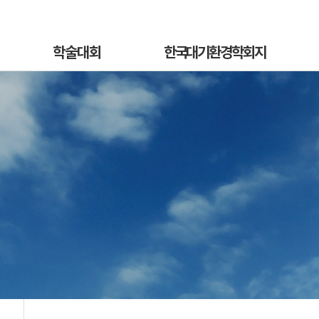
학술대회
한국대기환경학회지
학술대회안내
국문지 영문홈페이지
혁
발표초록안내
논문투고안내
On
발표초록접수
논문투고규정
정
발표초록접수상황
논문심사규정
sub
선등록신청
논문투고
소개
선등록신청현황
심사료/게재료납부
사
일반등록신청
목록 및 검색
전
일반등록신청현황
특별세션신청
특별세션신청현황