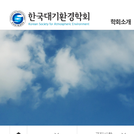
학회소개
인사말
설립목적 및 연
조직도
학회정관 및 규
학회구성원
위원회 및 분과회 
대기환경 40년
대기위해물질 사
오시는 길