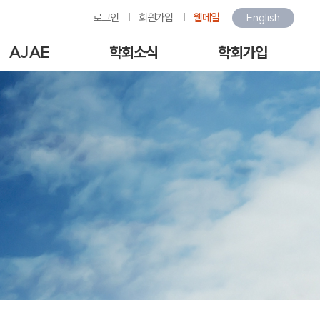
로그인
회원가입
웹메일
English
AJAE
학회소식
학회가입
Author Guide
학회소식
회원가입안내
-line Submission
환경관련행사소식
회원가입
View Articles
갤러리
아이디/비밀번호찾기
scription charges /
구인/구직
회비납부
author APC
KOSAE 웹진
개인정보처리방침
역대수상자
이용약관
언론속의 학회
회원동정