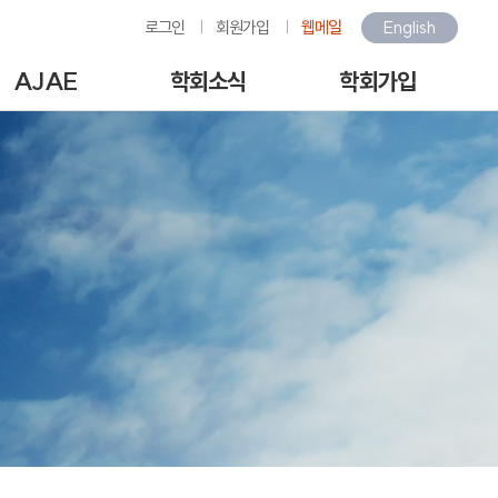
로그인
회원가입
웹메일
English
AJAE
학회소식
학회가입
Author Guide
학회소식
회원가입안내
-line Submission
환경관련행사소식
회원가입
View Articles
갤러리
아이디/비밀번호찾기
scription charges /
구인/구직
회비납부
author APC
KOSAE 웹진
개인정보처리방침
역대수상자
이용약관
언론속의 학회
회원동정