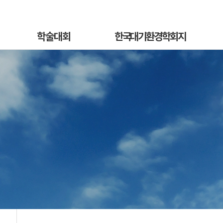
학술대회
한국대기환경학회지
학술대회안내
국문지 영문홈페이지
혁
발표초록안내
논문투고안내
On
발표초록접수
논문투고규정
정
발표초록접수상황
논문심사규정
sub
선등록신청
논문투고
소개
선등록신청현황
심사료/게재료납부
사
일반등록신청
목록 및 검색
전
일반등록신청현황
특별세션신청
특별세션신청현황