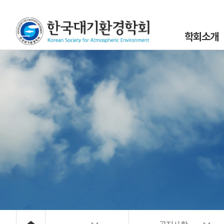
학회소개
인사말
설립목적 및 연
조직도
학회정관 및 규
학회구성원
위원회 및 분과회 
대기환경 40년
대기위해물질 사
오시는 길