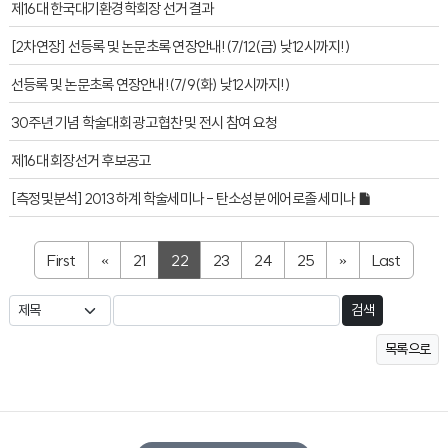
제16대 한국대기환경학회장 선거 결과
[2차연장] 선등록 및 논문초록 연장안내!(7/12(금) 낮12시까지!)
선등록 및 논문초록 연장안내!(7/9(화) 낮12시까지!)
30주년 기념 학술대회 광고협찬 및 전시 참여 요청
제16대 회장선거 후보공고
[측정및분석] 2013 하계 학술세미나 - 탄소성분 에어로졸 세미나
First
«
21
22
23
24
25
»
Last
검색
목록으로