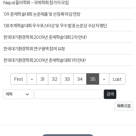
Nepal 물리학회 - 국제학회 참가자 모집
'09 춘계학술대회 논문제출 및 선등록 마감 연장
'08추계학술대회 우수포스터상 및 우수 발표 논문상 수상자 명단
한국대기환경학회 2009년 춘계학술대회 2차 안내!
한국대기환경학회 연구용역 참여 요청
한국대기환경학회 2009년 춘계학술대회 1차 안내!
First
«
31
32
33
34
35
»
Last
검색
목록으로