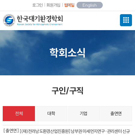
로그인
회원가입
웹메일
English
학회소식
구인/구직
전체
대학
기업
출연연
[ 출연연 ]
[(재)전라남도환경산업진흥원] 남부권 미세먼지연구·관리센터 신규