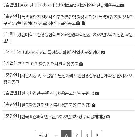
[ 출연연 ]
2022년 제1차 차세대수치예보모델개발사업단 신규채용 공고
[ 출연연 ]
[녹색융합 지원분석 연구 전문인력 양성 사업단] 녹색융합 지원 분석연
구 전문인력 양성(2차년도) 참여자 모집공고
[ 대학 ]
[강원대학교 환경융합학부 에코환경과학전공] 2022년 2학기 전임 교원
초빙
[ 대학 ]
[KU 미세먼지관리 특성화대학원] 신입생 모집 안내
[ 기업 ]
[포스코] 대기환경 경력사원 채용 공고
[ 출연연 ]
[서울시공고] 서울형 뉴딜일자리 보건환경실무전문가 과정 참여자 모
집 재공고
[ 출연연 ]
[한국환경연구원] 신규채용공고(부연구원급)
[ 출연연 ]
[한국환경연구원] 신규채용공고(연구원급)
[ 출연연 ]
[한국표준과학연구원] 2022년 3차 정규직 공개채용
First
«
6
7
8
9