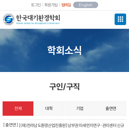
로그인
회원가입
웹메일
English
학회소식
구인/구직
전체
대학
기업
출연연
[ 출연연 ]
[(재)전라남도환경산업진흥원] 남부권 미세먼지연구·관리센터 신규