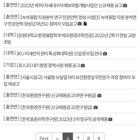
[ 출연연 ]
2022년 제1차 차세대수치예보모델개발사업단 신규채용 공고
[ 출연연 ]
[녹색융합 지원분석 연구 전문인력 양성 사업단] 녹색융합 지원 분석연
구 전문인력 양성(2차년도) 참여자 모집공고
[ 대학 ]
[강원대학교 환경융합학부 에코환경과학전공] 2022년 2학기 전임 교원
초빙
[ 대학 ]
[KU 미세먼지관리 특성화대학원] 신입생 모집 안내
[ 기업 ]
[포스코] 대기환경 경력사원 채용 공고
[ 출연연 ]
[서울시공고] 서울형 뉴딜일자리 보건환경실무전문가 과정 참여자 모
집 재공고
[ 출연연 ]
[한국환경연구원] 신규채용공고(부연구원급)
[ 출연연 ]
[한국환경연구원] 신규채용공고(연구원급)
[ 출연연 ]
[한국표준과학연구원] 2022년 3차 정규직 공개채용
First
«
6
7
8
9