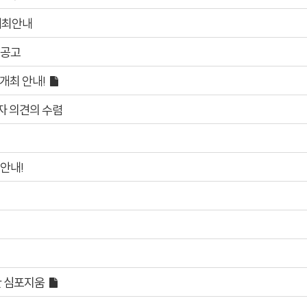
개최안내
 공고
개최 안내!
하고자 의견의 수렴
안내!
한 심포지움