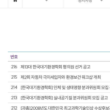
공지사항
번호
216
제13대 한국대기환경학회 평의원 선거 공고
215
제2회 자동차 극미세입자와 환경보건 워크샵 개최
214
[한국대기환경학회] 인체 및 생태영향 분과위원회 모집
213
[한국대기환경학회] 실내공기질 분과위원회 모집 공고
212
[과총]2008년도 대한민국 최고과학기술인상 수상후보자