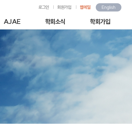
로그인
회원가입
웹메일
English
AJAE
학회소식
학회가입
Author Guide
학회소식
회원가입안내
-line Submission
환경관련행사소식
회원가입
View Articles
갤러리
아이디/비밀번호찾기
scription charges /
구인/구직
회비납부
author APC
KOSAE 웹진
개인정보처리방침
역대수상자
이용약관
언론속의 학회
회원동정