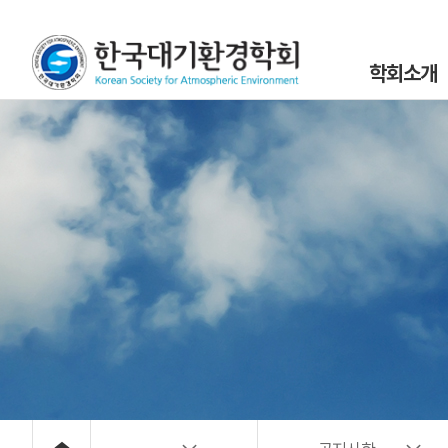
학회소개
인사말
설립목적 및 연
조직도
학회정관 및 규
학회구성원
위원회 및 분과회 
대기환경 40년
대기위해물질 사
오시는 길