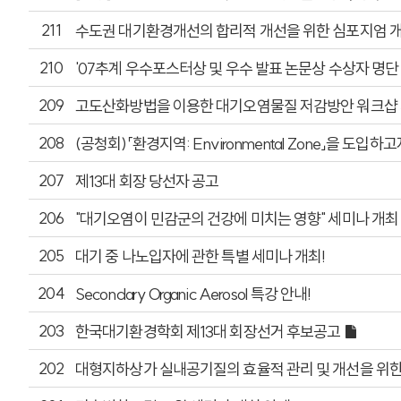
211
수도권 대기환경개선의 합리적 개선을 위한 심포지엄 
210
'07추계 우수포스터상 및 우수 발표 논문상 수상자 명단
209
고도산화방법을 이용한 대기오염물질 저감방안 워크샵 
208
(공청회)「환경지역: Environmental Zone」을 도입
207
제13대 회장 당선자 공고
206
"대기오염이 민감군의 건강에 미치는 영향" 세미나 개최 
205
대기 중 나노입자에 관한 특별 세미나 개최!
204
Secondary Organic Aerosol 특강 안내!
203
한국대기환경학회 제13대 회장선거 후보공고
202
대형지하상가 실내공기질의 효율적 관리 및 개선을 위