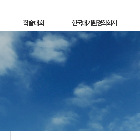
학술대회
한국대기환경학회지
학술대회안내
국문지 영문홈페이지
혁
발표초록안내
논문투고안내
On
발표초록접수
논문투고규정
정
발표초록접수상황
논문심사규정
sub
선등록신청
논문투고
소개
선등록신청현황
심사료/게재료납부
사
일반등록신청
목록 및 검색
전
일반등록신청현황
특별세션신청
특별세션신청현황