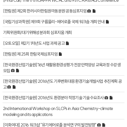
[Final Call] The 17th IUAPPA WCAC and 9th CAA BAQ Conference
[한림원] 제2회 한러시아한림원극동분원 공동심포지엄
[국립기상과학원] 제9회 구름물리-에어로졸 국제 워크숍 개최 안내
기획위원회/대기위해성분과회 심포지움 개최
[오토오일] 제2기 1차년도 사업 과제 공고
[한림원] 제 25회 한림국제심포지엄
[한국환경산업기술원]'16년 재활용환경성평가 전문인력양성 교육과정 수강생
모집
[한국환경산업기술원] 2016년도 기후변화대응 환경기술개발사업 추진계획 공
고
[한국환경산업기술원] 2016년도 환경분야 적정기술 기술수요조사
2nd International Workshop on SLCPs in Asia:Chemistry-climate
modeling and its applications
[이화여대] 2016 워크샵 "유기에어로졸 분석연구의 발전방향"