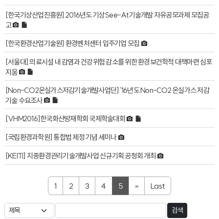
[한국기상산업진흥원] 2016년도 기상See-At기술개발 자유공모과제 모집공
고
[한국환경산업기술원] 환경벤처센터 입주기업 모집
[서울대] 의료시설 내 감염과 건강위험 감소를 위한 환경보건학적 대책마련 심포
지움
[Non-CO2온실가스저감기술개발사업단] '16년도 Non-CO2 온실가스 저감
기술 수요조사
[VHM2016]한국화산방재학회 국제학술대회
[국립환경과학원] 통합법 제정 기념 세미나
[KEITI] 지중환경관리기술개발사업 신규기획 공청회 개최
1
2
3
4
5
»
Last
검색