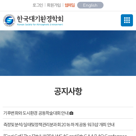
로그인
회원가입
웹메일
English
공지사항
기후변화와 도시환경 공동학술대회 안내
측정및분석/실태및정책관리분과회 2016 하계 공동 워크샵 개최 안내